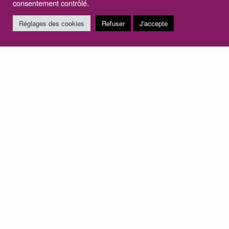
consentement contrôlé.
Accompagnement et mise en place de la concertation du
Réglages des cookies
Refuser
J'accepte
Plan de Mobilité Simplifié (PMS) de…
17 janvier 2025