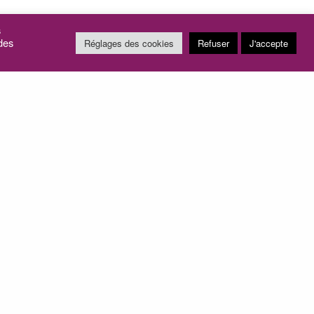
s
 des
Réglages des cookies
Refuser
J'accepte
ARTICLE SUIVANT (N)