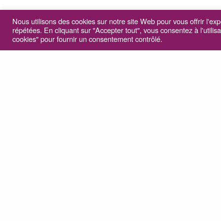
Nous utilisons des cookies sur notre site Web pour vous offrir l'ex
répétées. En cliquant sur "Accepter tout", vous consentez à l'utili
cookies" pour fournir un consentement contrôlé.
Laisser un 
ARTICLE PRÉCÉDENT (P)
Your email addre
Mayté - commanditaire
Name
*