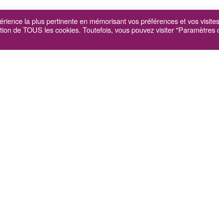
périence la plus pertinente en mémorisant vos préférences et vos visite
sation de TOUS les cookies. Toutefois, vous pouvez visiter "Paramètres
commentaire
ss will not be published.
E-mail
*